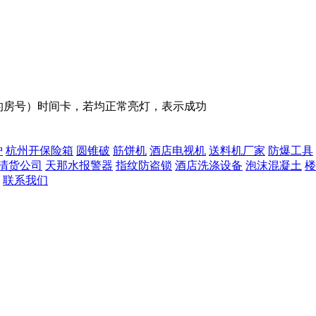
的房号）时间卡，若均正常亮灯，表示成功
炉
杭州开保险箱
圆锥破
筋饼机
酒店电视机
送料机厂家
防爆工具
清货公司
天那水报警器
指纹防盗锁
酒店洗涤设备
泡沫混凝土
楼
联系我们