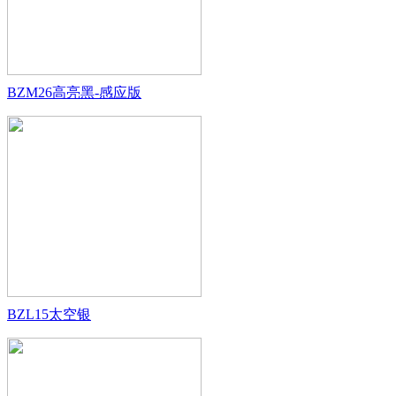
BZM26高亮黑-感应版
BZL15太空银