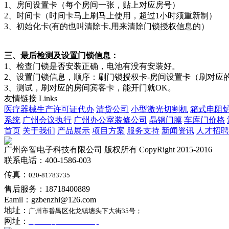
1、房间设置卡（每个房间一张，贴上对应房号）
2、时间卡（时间卡马上刷马上使用，超过1小时须重新制）
3、初始化卡(有的也叫清除卡,用来清除门锁授权信息的）
三、最后检测及设置门锁信息：
1、检查门锁是否安装正确，电池有没有安装好。
2、设置门锁信息，顺序：刷门锁授权卡-房间设置卡（刷对应
3、测试，刷对应的房间宾客卡，能开门就OK。
友情链接
Links
医疗器械生产许可证代办
清货公司
小型激光切割机
箱式电阻
系统
广州会议执行
广州办公室装修公司
晶钢门膜
车库门价格
首页
关于我们
产品展示
项目方案
服务支持
新闻资讯
人才招聘
广州奔智电子科技有限公司 版权所有 CopyRight 2015-2016
联系电话：400-1586-003
传真：
020-81783735
售后服务：18718400889
Eamil：gzbenzhi@126.com
地址：
广州市番禺区化龙镇塘头下大街35号；
网址：
粤ICP备13011608号